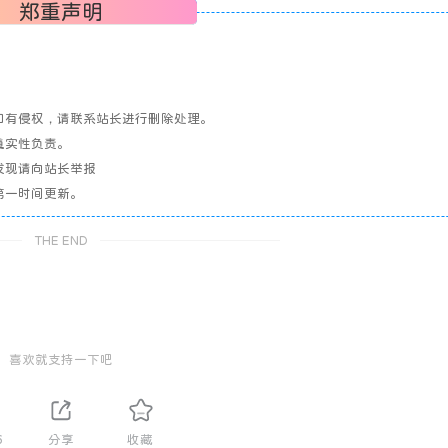
郑重声明
如有侵权，请联系站长进行删除处理。
真实性负责。
发现请向站长举报
第一时间更新。
THE END
喜欢就支持一下吧
6
分享
收藏