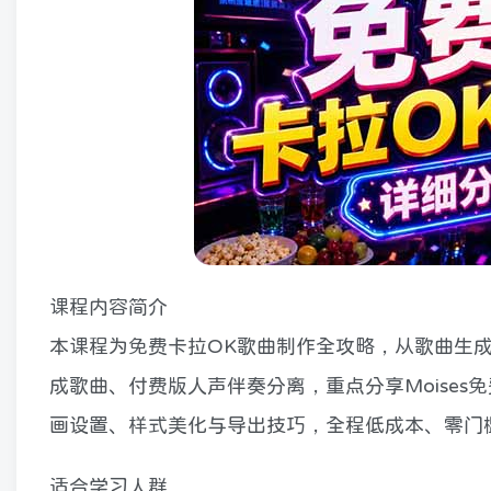
课程内容简介
本课程为免费卡拉OK歌曲制作全攻略，从歌曲生成
成歌曲、付费版人声伴奏分离，重点分享Moise
画设置、样式美化与导出技巧，全程低成本、零门
适合学习人群