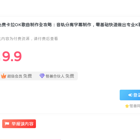
免费卡拉OK歌曲制作全攻略：音轨分离字幕制作，零基础快速做出专业K
此内容为付费资源，请付费后查看
9.9
￥
免费
免费
超级会员
怪兽合伙人
登
怪兽
举报该内容