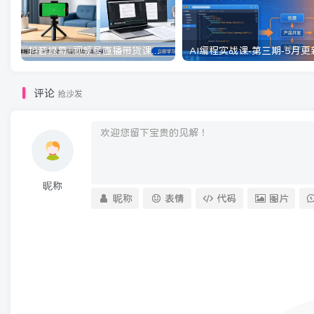
抖音绿幕+视频号直播带货课：居家照着稿子念起号，手机电脑双场景搭建全流程
评论
抢沙发
昵称
昵称
表情
代码
图片