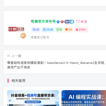
怪兽官方发布号
关注
63
2518
0
10
47W+
怪兽官方账号
上一篇
零基础快速复刻爆款漫剧！Seedance2.0+Nano_Banana2全流
高效产出不拖沓
相关推荐