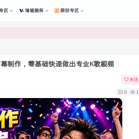
专区
增值服务
原创专区
新的未来
新的未来
字幕制作，零基础快速做出专业K歌视频
关注
0
1