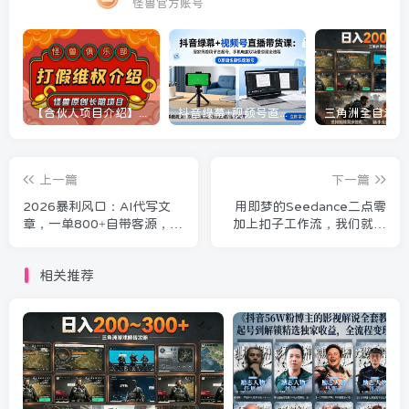
怪兽官方账号
【合伙人项目介绍】打假维权项目介绍
抖音绿幕+视频号直播带货课：居家照着稿子念起号，手机电脑双场景搭建全流程
上一篇
下一篇
2026暴利风口：AI代写文
用即梦的Seedance二点零
章，一单800+自带客源，小
加上扣子工作流，我们就能
白复制即收钱【揭秘】
一键制作脱口秀视频，全程
无需手动剪辑
相关推荐