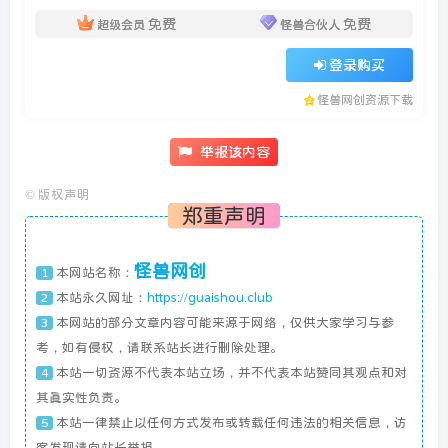
免费
免费
超级会员
怪兽合伙人
登录购买
怪兽网创资源下载
举报该内容
©
版权声明
郑重声明
怪兽网创
本网站名称：
1
本站永久网址：
https://guaishou.club
2
本网站的部分文章内容可能来源于网络，仅供大家学习与参
3
考，如有侵权，请联系站长进行删除处理。
本站一切资源不代表本站立场，并不代表本站赞同其观点和对
4
其真实性负责。
本站一律禁止以任何方式发布或转载任何违法的相关信息，访
5
客发现请向站长举报