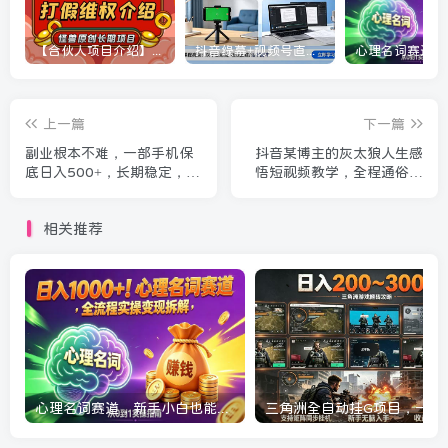
【合伙人项目介绍】打假维权项目介绍
抖音绿幕+视频号直播带货课：居家照着稿子念起号，手机电脑双场景搭建全流程
上一篇
下一篇
副业根本不难，一部手机保
抖音某博主的灰太狼人生感
底日入500+，长期稳定，选
悟短视频教学，全程通俗易
择永远比努力更重要！【揭
懂，零基础也能快速上手
秘】
相关推荐
心理名词赛道，新手小白也能做，全流程项目拆解，单日变现1k+
三角洲全自动挂G项目，一台电脑即可操作，