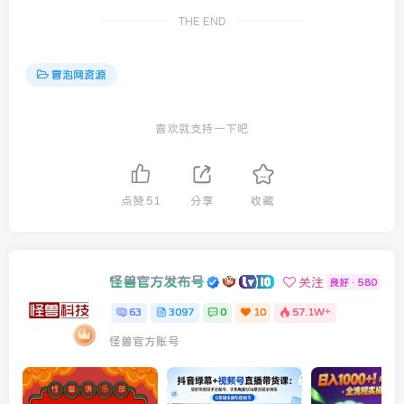
THE END
冒泡网资源
喜欢就支持一下吧
点赞
51
分享
收藏
怪兽官方发布号
关注
良好 · 580
63
3097
0
10
57.1W+
怪兽官方账号