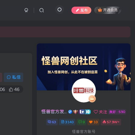
发布
开通会员
私信
06
46
怪兽官方发布号
关注
良好 · 590
63
3140
0
10
57.9W+
怪兽官方账号