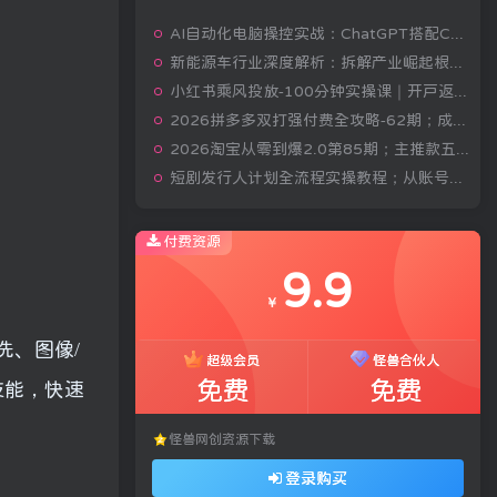
AI自动化电脑操控实战：ChatGPT搭配Codex，一键指令远程自动操控电脑完成工作
新能源车行业深度解析：拆解产业崛起根源，剖析行业内卷与海外贸易争端现状
小红书乘风投放-100分钟实操课｜开户返点·标准投搭建·莱卡定向，新店建模撬动笔记自然流量全套教学
2026拼多多双打强付费全攻略-62期；成本推广加托管双剑合璧，系统讲解7种付费玩法优劣势与选择策略
2026淘宝从零到爆2.0第85期；主推款五项高权重初始设置，改销量评晒秒单快速破零积累基础权重
短剧发行人计划全流程实操教程；从账号定位到选剧剪辑再到发布技巧，零基础也能快速上手出单
付费资源
9.9
￥
洗、图像/
超级会员
怪兽合伙人
免费
免费
技能，快速
怪兽网创资源下载
登录购买