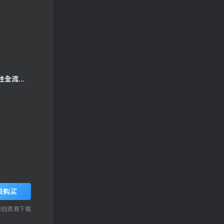
AI人工智能 训练师实战课｜零基础入行全攻略，从理论到实操掌握数据标注全流程技能
录购买
网创资源下载