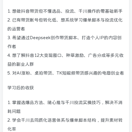
1. 想做抖音带货但不懂选品、投流、千川操作的零基础新手
2. 已有带货账号但转化低、想系统学习爆单脚本与投流优化
的运营者
3. 希望通过Deepseek创作带货脚本、打造个人IP的内容创
作者
4. 想了解抖音12大变现窗口、种草激励、广告分成等多元收
益的副业人群
5. 对AI涨粉、桌拍带货、TK短视频带货感兴趣的电商创业者
学习后的收获
1. 掌握选爆品方法、随心推与千川投流实操技巧，解决不消
耗问题
2. 学会千川去同质化语言体系与爆单脚本结构，提升素材转
化率