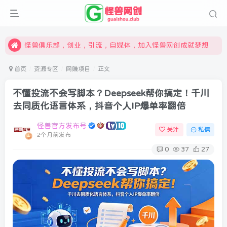
限时开通会员更享折扣，超高返佣
汇集各领域的创新者、创业者和副业经营者，共同探索创业和创新的未来
怪兽俱乐部，创业，引流，自媒体，加入怪兽网创成就梦想
首页
资源专区
网赚项目
正文
不懂投流不会写脚本？Deepseek帮你搞定！千川
去同质化语言体系，抖音个人IP爆单率翻倍
怪兽官方发布号
关注
私信
2个月前发布
0
37
27