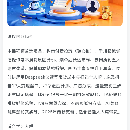
课程内容简介
本课程涵盖选爆品、抖音付费投流（随心推）、千川投流详
细操作与不消耗原因分析、爆单后长远布局、去同质化五大
语言体系、爆单脚本结构拆解、画面丰富度提升下单率。同
时讲解用Deepseek快速写带货脚本与打造个人IP，以及抖
音12大变现窗口、种草激励计划、广告分成、流量变现三步
走拿固定底薪。此外还包含一比一翻拍爆款视频、TK短视频
带货孵化流程、live图带货实操、不露脸涨粉方法、AI美女
跳舞涨粉实操等。2026年最新更新，适合普通人入局带货。
适合学习人群