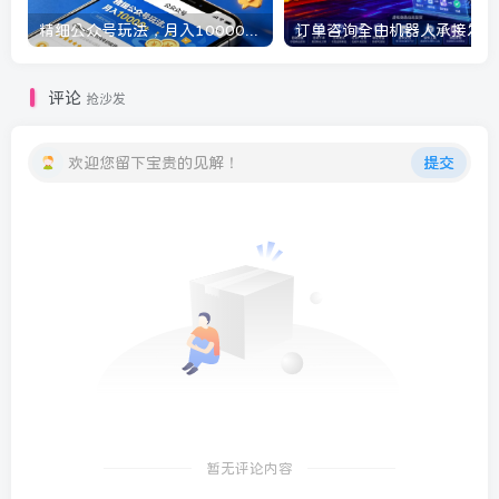
精细公众号玩法，月入10000+，实操指南，快速变现
订单
评论
抢沙发
欢迎您留下宝贵的见解！
提交
暂无评论内容