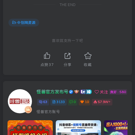
THE END
中创网资源
喜欢就支持一下吧
点赞
37
分享
收藏
怪兽官方发布号
关注
良好 · 580
63
3133
0
10
57.9W+
怪兽官方账号