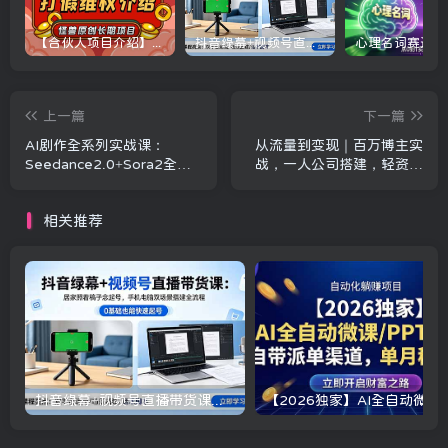
【合伙人项目介绍】打假维权项目介绍
抖音绿幕+视频号直播带货课：居家照着稿子念起号，手机电脑双场景搭建全流程
上一篇
下一篇
AI剧作全系列实战课：
从流量到变现｜百万博主实
Seedance2.0+Sora2全流
战，一人公司搭建，轻资产
程，从改编到成片，批量产
放大商业价值
出高质量短剧
相关推荐
抖音绿幕+视频号直播带货课：居家照着稿子念起号，手机电脑双场景搭建全流程
【2026独家】A