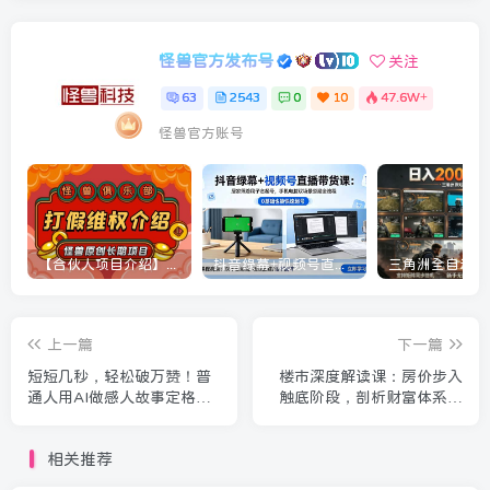
怪兽官方发布号
关注
63
2543
0
10
47.6W+
怪兽官方账号
【合伙人项目介绍】打假维权项目介绍
抖音绿幕+视频号直播带货课：居家照着稿子念起号，手机电脑双场景搭建全流程
上一篇
下一篇
短短几秒，轻松破万赞！普
楼市深度解读课：房价步入
通人用AI做感人故事定格漫
触底阶段，剖析财富体系变
画视频，流量是真猛！
革教你重塑个人价值认知
相关推荐