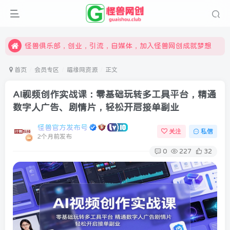
限时开通会员更享折扣，超高返佣
汇集各领域的创新者、创业者和副业经营者，共同探索创业和创新的未来
怪兽俱乐部，创业，引流，自媒体，加入怪兽网创成就梦想
首页
会员专区
福缘网资源
正文
AI视频创作实战课：零基础玩转多工具平台，精通
数字人广告、剧情片，轻松开启接单副业
怪兽官方发布号
关注
私信
2个月前发布
0
227
32