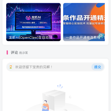
龙虾AI(OpenClaw)全自动挂机，智能操控电脑高效执行任务，每天轻松到手四位数
一条
评论
抢沙发
欢迎您留下宝贵的见解！
提交