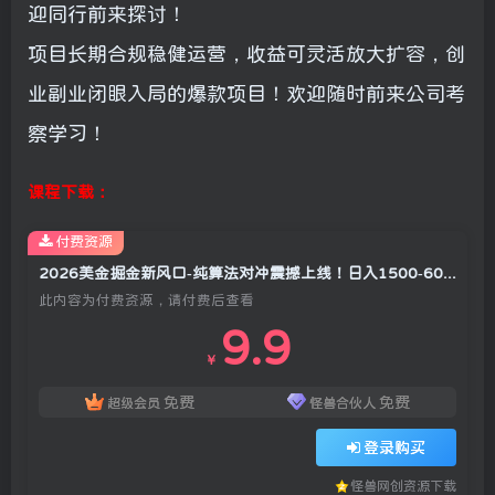
迎同行前来探讨！
项目长期合规稳健运营，收益可灵活放大扩容，创
业副业闭眼入局的爆款项目！欢迎随时前来公司考
察学习！
课程下载：
付费资源
2026美金掘金新风口-纯算法对冲震撼上线！日入1500-6000+，长久合规稳健，轻松摆脱死工资，…
此内容为付费资源，请付费后查看
9.9
￥
免费
免费
超级会员
怪兽合伙人
登录购买
怪兽网创资源下载