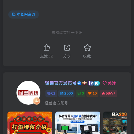
中创网资源
喜欢就支持一下吧
点赞
32
分享
收藏
怪兽官方发布号
关注
63
2500
0
10
58W+
怪兽官方账号