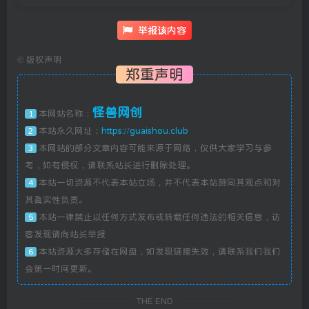
举报该内容
©
版权声明
郑重声明
怪兽网创
本网站名称：
1
本站永久网址：
https://guaishou.club
2
本网站的部分文章内容可能来源于网络，仅供大家学习与参
3
考，如有侵权，请联系站长进行删除处理。
本站一切资源不代表本站立场，并不代表本站赞同其观点和对
4
其真实性负责。
本站一律禁止以任何方式发布或转载任何违法的相关信息，访
5
客发现请向站长举报
本站资源大多存储在网盘，如发现链接失效，请联系我们我们
6
会第一时间更新。
THE END