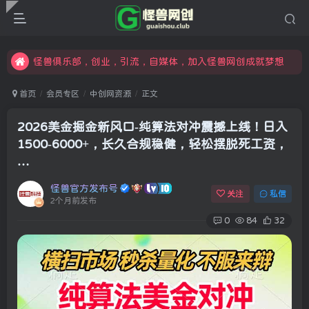
限时开通会员更享折扣，超高返佣
汇集各领域的创新者、创业者和副业经营者，共同探索创业和创新的未来
怪兽俱乐部，创业，引流，自媒体，加入怪兽网创成就梦想
首页
会员专区
中创网资源
正文
2026美金掘金新风口-纯算法对冲震撼上线！日入
1500-6000+，长久合规稳健，轻松摆脱死工资，
…
怪兽官方发布号
关注
私信
2个月前发布
0
84
32