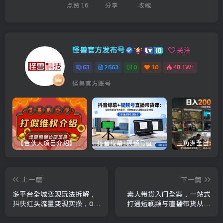
点赞
16
分享
收藏
怪兽官方发布号
关注
63
2563
0
10
48.1W+
怪兽官方账号
【合伙人项目介绍】打假维权项目介绍
抖音绿幕+视频号直播带货课：居家照着稿子念起号，手机电脑双场景搭建全流程
上一篇
下一篇
多平台全域变现玩法拆解，
素人带货入门全案，一站式
抖快红头流量变现实操，0粉
打通短视频与直播带货从认
零基础变现
知、起号、实操到变现的完
整闭环