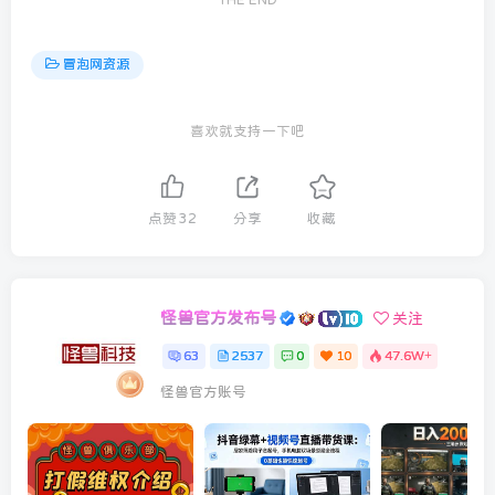
冒泡网资源
喜欢就支持一下吧
点赞
32
分享
收藏
怪兽官方发布号
关注
63
2537
0
10
47.6W+
怪兽官方账号