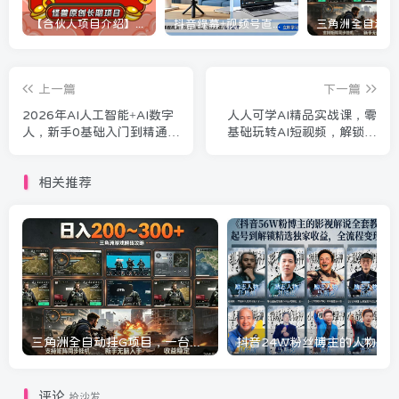
【合伙人项目介绍】打假维权项目介绍
抖音绿幕+视频号直播带货课：居家照着稿子念起号，手机电脑双场景搭建全流程
上一篇
下一篇
2026年AI人工智能+AI数字
人人可学AI精品实战课，零
人，新手0基础入门到精通全
基础玩转AI短视频，解锁流
流程，从AI认知到数字人全
量副业双增收
自动，一套打通全链路
相关推荐
三角洲全自动挂G项目，一台电脑即可操作，防封稳账号，日收益300+，收益全程包回收，省心稳賺【揭秘】
评论
抢沙发