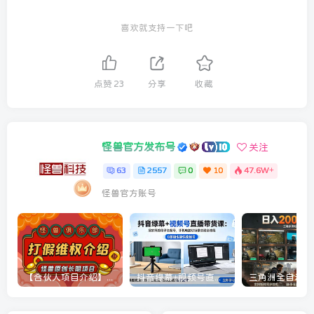
喜欢就支持一下吧
点赞
23
分享
收藏
怪兽官方发布号
关注
63
2557
0
10
47.6W+
怪兽官方账号
【合伙人项目介绍】打假维权项目介绍
抖音绿幕+视频号直播带货课：居家照着稿子念起号，手机电脑双场景搭建全流程