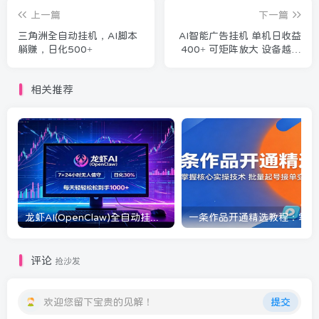
上一篇
下一篇
三角洲全自动挂机，AI脚本
AI智能广告挂机 单机日收益
躺赚，日化500+
400+ 可矩阵放大 设备越多
收益越大 背靠大平台 绿色稳
定
相关推荐
龙虾AI(OpenClaw)全自动挂机，智能操控电脑高效执行任务，每天轻松到手四位数
一条
评论
抢沙发
欢迎您留下宝贵的见解！
提交