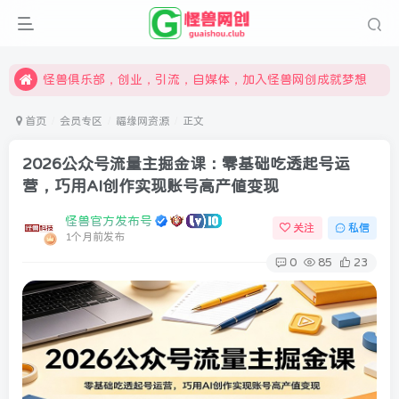
限时开通会员更享折扣，超高返佣
汇集各领域的创新者、创业者和副业经营者，共同探索创业和创新的未来
怪兽俱乐部，创业，引流，自媒体，加入怪兽网创成就梦想
首页
会员专区
福缘网资源
正文
2026公众号流量主掘金课：零基础吃透起号运
营，巧用AI创作实现账号高产值变现
怪兽官方发布号
关注
私信
1个月前发布
0
85
23