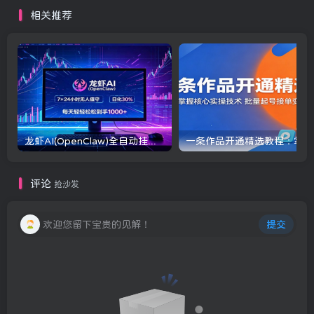
定
相关推荐
龙虾AI(OpenClaw)全自动挂机，智能操控电脑高效执行任务，每天轻松到手四位数
一条
评论
抢沙发
欢迎您留下宝贵的见解！
提交