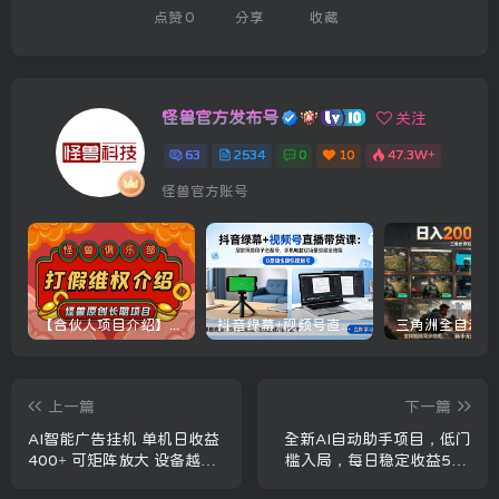
点赞
0
分享
收藏
怪兽官方发布号
关注
63
2534
0
10
47.3W+
怪兽官方账号
【合伙人项目介绍】打假维权项目介绍
抖音绿幕+视频号直播带货课：居家照着稿子念起号，手机电脑双场景搭建全流程
上一篇
下一篇
AI智能广告挂机 单机日收益
全新AI自动助手项目，低门
400+ 可矩阵放大 设备越多
槛入局，每日稳定收益500
收益越大 背靠大平台 绿色稳
以上