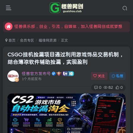
限时开通会员更享折扣，超高返佣
汇集各领域的创新者、创业者和副业经营者，共同探索创业和创新的未来
怪兽俱乐部，创业，引流，自媒体，加入怪兽网创成就梦想
首页
会员专区
福缘网资源
正文
CSGO挂机捡漏项目通过利用游戏饰品交易机制，
结合薄凉软件辅助捡漏，实现盈利
怪兽官方发布号
关注
私信
1个月前发布
0
82
0