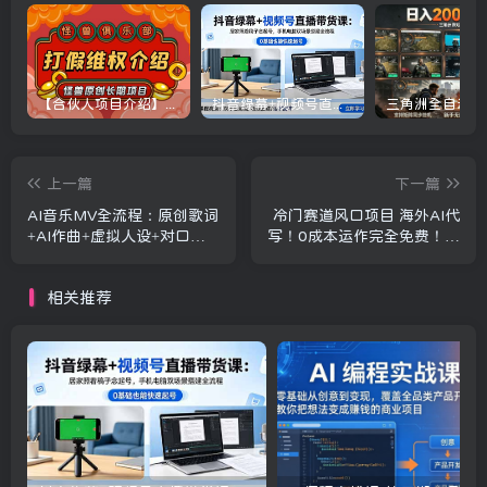
【合伙人项目介绍】打假维权项目介绍
抖音绿幕+视频号直播带货课：居家照着稿子念起号，手机电脑双场景搭建全流程
上一篇
下一篇
AI音乐MV全流程：原创歌词
冷门赛道风口项目 海外AI代
+AI作曲+虚拟人设+对口型
写！0成本运作完全免费！当
+剪映后期，五步打造虚拟歌
天注册当天接单，接单接到
手
手抽筋，无脑…
相关推荐