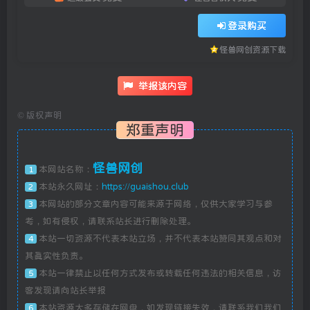
登录购买
怪兽网创资源下载
举报该内容
©
版权声明
郑重声明
怪兽网创
本网站名称：
1
本站永久网址：
https://guaishou.club
2
本网站的部分文章内容可能来源于网络，仅供大家学习与参
3
考，如有侵权，请联系站长进行删除处理。
本站一切资源不代表本站立场，并不代表本站赞同其观点和对
4
其真实性负责。
本站一律禁止以任何方式发布或转载任何违法的相关信息，访
5
客发现请向站长举报
本站资源大多存储在网盘，如发现链接失效，请联系我们我们
6