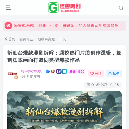
限时开通会员更享折扣，超高返佣
汇集各领域的创新者、创业者和副业经营者，共同探索创业和创新的未来
怪兽俱乐部，创业，引流，自媒体，加入怪兽网创成就梦想
首页
会员专区
福缘网资源
正文
斩仙台爆款漫剧拆解：深挖热门片段创作逻辑，复
刻脚本画面打造同类型爆款作品
怪兽官方发布号
良好 · 580
关注
私信
1个月前发布
0
207
28