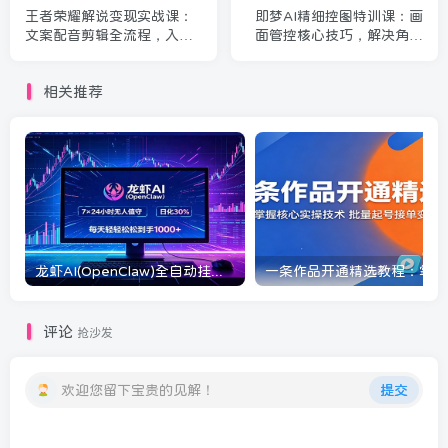
王者荣耀解说变现实战课：
即梦AI精细控图特训课：画
文案配音剪辑全流程，入驻
面管控核心技巧，解决角色
平台伙伴计划实现稳定增收
构图风格等全维度出图难题
相关推荐
龙虾AI(OpenClaw)全自动挂机，智能操控电脑高效执行任务，每天轻松到手四位数
一条
评论
抢沙发
欢迎您留下宝贵的见解！
提交