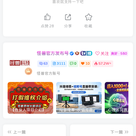
喜欢就支持一下吧
点赞
28
分享
收藏
怪兽官方发布号
关注
良好 · 580
63
3111
0
10
57.2W+
怪兽官方账号
【合伙人项目介绍】打假维权项目介绍
抖音绿幕+视频号直播带货课：居家照着稿子念起号，手机电脑双场景搭建全流程
上一篇
下一篇