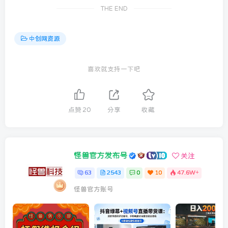
THE END
中创网资源
喜欢就支持一下吧
点赞
20
分享
收藏
怪兽官方发布号
关注
63
2543
0
10
47.6W+
怪兽官方账号