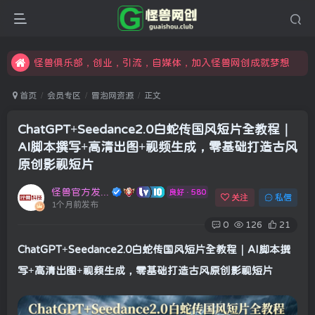
限时开通会员更享折扣，超高返佣
汇集各领域的创新者、创业者和副业经营者，共同探索创业和创新的未来
怪兽俱乐部，创业，引流，自媒体，加入怪兽网创成就梦想
首页
会员专区
冒泡网资源
正文
ChatGPT+Seedance2.0白蛇传国风短片全教程｜
AI脚本撰写+高清出图+视频生成，零基础打造古风
原创影视短片
怪兽官方发布号
良好 · 580
关注
私信
1个月前发布
0
126
21
ChatGPT+Seedance2.0白蛇传国风短片全教程｜AI脚本撰
写+高清出图+视频生成，零基础打造古风原创影视短片