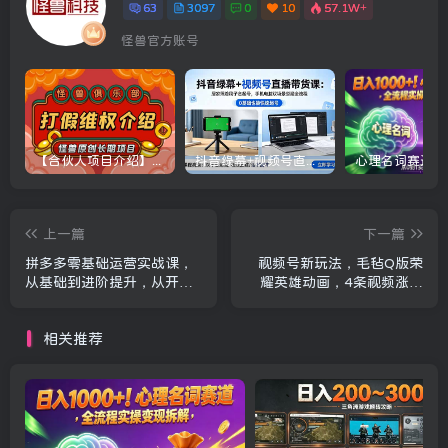
63
3097
0
10
57.1W+
怪兽官方账号
【合伙人项目介绍】打假维权项目介绍
抖音绿幕+视频号直播带货课：居家照着稿子念起号，手机电脑双场景搭建全流程
上一篇
下一篇
拼多多零基础运营实战课，
视频号新玩法，毛毡Q版荣
从基础到进阶提升，从开店
耀英雄动画，4条视频涨粉
到爆单一站式教学
38W新手可以直接抄作业
相关推荐