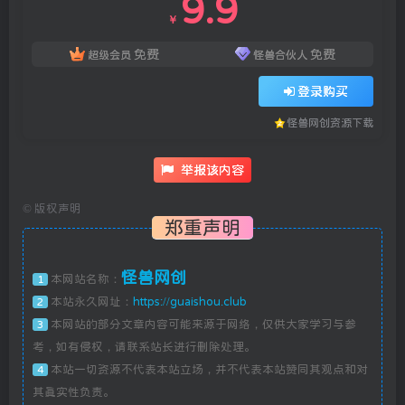
9.9
￥
免费
免费
超级会员
怪兽合伙人
登录购买
怪兽网创资源下载
举报该内容
©
版权声明
郑重声明
怪兽网创
本网站名称：
1
本站永久网址：
https://guaishou.club
2
本网站的部分文章内容可能来源于网络，仅供大家学习与参
3
考，如有侵权，请联系站长进行删除处理。
本站一切资源不代表本站立场，并不代表本站赞同其观点和对
4
其真实性负责。