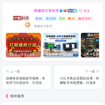
怪兽官方发布号
关注
63
2529
0
10
47.3W+
怪兽官方账号
【合伙人项目介绍】打假维权项目介绍
抖音绿幕+视频号直播带货课：居家照着稿子念起号，手机电脑双场景搭建全流程
上一篇
下一篇
自媒体全链路起号指南：系
小红书美业变现实战课：拆
统学习内容创作、引流变现
解账号布局逻辑，打造多账
全套运营逻辑
号矩阵，实现门店爆品长效
引流拓客
相关推荐