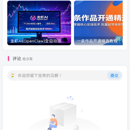
龙虾AI(OpenClaw)全自动挂机，智能操控电脑高效执行任务，每天轻松到手四位数
一条
评论
抢沙发
欢迎您留下宝贵的见解！
提交