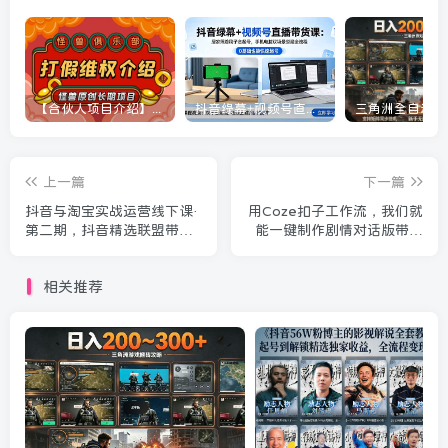
【合伙人项目介绍】打假维权项目介绍
抖音绿幕+视频号直播带货课：居家照着稿子念起号，手机电脑双场景搭建全流程
上一篇
下一篇
抖音与淘宝实战运营线下课·
用Coze扣子工作流，我们就
第二期，抖音精选联盟带货
能一键制作剧情对话版带货
和淘宝实战运营
视频，全程无需手动剪辑，
从0到1演示搭建过程
相关推荐