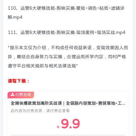
110、运营6大硬核技能-剪映实操-蒙板+调色+贴纸+滤镜详
解.mp4
111、运营6大硬核技能-剪映实操-现场案例+现场实战.mp4
*提示本文仅为介绍，不构成任何收益承诺，变现效果因人而
异，需结合自身努力与实操，合理运用所学内容，同时严格
遵守平台相关规则与相关法律法规*
课程下载：
付费资源
全媒体爆款策划高阶实战课｜全链路内容策划+营销落地+工具赋能，彻底解决不起量、低转化、低成交难题
此内容为付费资源，请付费后查看
9.9
￥