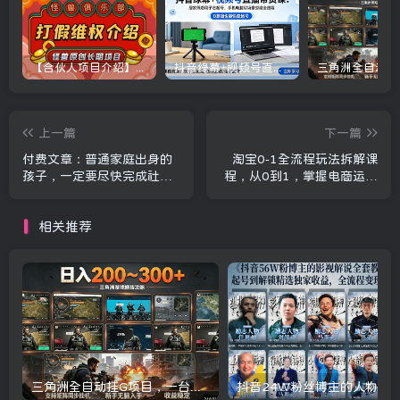
【合伙人项目介绍】打假维权项目介绍
抖音绿幕+视频号直播带货课：居家照着稿子念起号，手机电脑双场景搭建全流程
上一篇
下一篇
付费文章：普通家庭出身的
淘宝0-1全流程玩法拆解课
孩子，一定要尽快完成社会
程，从0到1，掌握电商运营
化
的每一个关键节点
相关推荐
三角洲全自动挂G项目，一台电脑即可操作，防封稳账号，日收益300+，收益全程包回收，省心稳賺【揭秘】