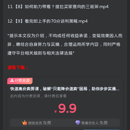
11.【8】如何助力带看？提拉买家意向的三板斧.mp4
12.【9】看完即上手的70分谈判策略.mp4
*提示本文仅为介绍，不构成任何收益承诺，变现效果因人而
异，需结合自身努力与实操，合理运用所学内容，同时严格
遵守平台相关规则与相关法律法规*
课程下载：
付费资源
快速高价卖房课，破解“只能降价速卖”困局，助你步步实操，快速卖房卖出好价(更新2026)
此内容为付费资源，请付费后查看
9.9
￥
免费
免费
超级会员
怪兽合伙人