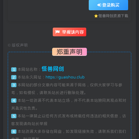
登录购买
怪兽网创资源下载
举报该内容
©
版权声明
郑重声明
怪兽网创
本网站名称：
1
本站永久网址：
https://guaishou.club
2
本网站的部分文章内容可能来源于网络，仅供大家学习与参
3
考，如有侵权，请联系站长进行删除处理。
本站一切资源不代表本站立场，并不代表本站赞同其观点和对
4
其真实性负责。
本站一律禁止以任何方式发布或转载任何违法的相关信息，访
5
客发现请向站长举报
本站资源大多存储在网盘，如发现链接失效，请联系我们我们
6