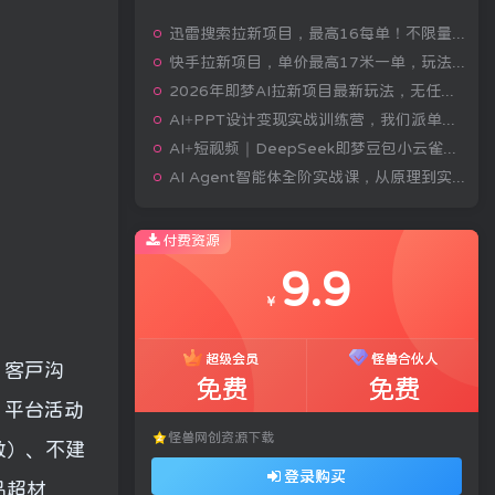
迅雷搜索拉新项目，最高16每单！不限量级人人可冲，零门槛上手(更新0807)
快手拉新项目，单价最高17米一单，玩法简单，0基础也能轻松上手(更新08月07日)
2026年即梦AI拉新项目最新玩法，无任何门槛，操作非常简单，人人都可做，拉新佣金最高13米每单(更新08月07日)
AI+PPT设计变现实战训练营，我们派单，让你的才华直接变现，三大核心模块带你构建Al设计x派单变现的完整闭环
AI+短视频｜DeepSeek即梦豆包小云雀全工具教学，从账号定位到剪映剪辑，零基础也能快速上手做爆款
AI Agent智能体全阶实战课，从原理到实操，手把手搭建可自动运行的AI Agent
付费资源
9.9
￥
超级会员
怪兽合伙人
、客户沟
免费
免费
、平台活动
怪兽网创资源下载
数）、不建
登录购买
品超材