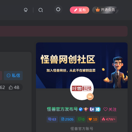
发布
开通会员
私信
62
48
怪兽官方发布号
关注
63
2505
0
10
47W+
怪兽官方账号