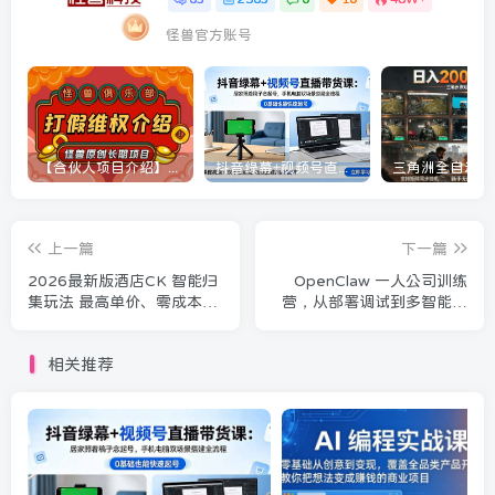
怪兽官方账号
【合伙人项目介绍】打假维权项目介绍
抖音绿幕+视频号直播带货课：居家照着稿子念起号，手机电脑双场景搭建全流程
上一篇
下一篇
2026最新版酒店CK 智能归
OpenClaw 一人公司训练
集玩法 最高单价、零成本、
营，从部署调试到多智能体
零人工 操作、解决风控难题
搭建，打造全自动 AI 工作引
擎
相关推荐