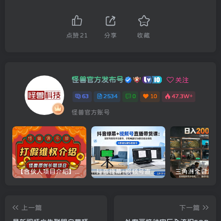
点赞
21
分享
收藏
怪兽官方发布号
关注
63
2534
0
10
47.3W+
怪兽官方账号
【合伙人项目介绍】打假维权项目介绍
抖音绿幕+视频号直播带货课：居家照着稿子念起号，手机电脑双场景搭建全流程
上一篇
下一篇