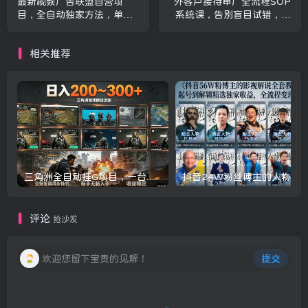
最新视频广告联盟自营项
外客户接待审厂全流程SOP
目，全自动独家方法，单日
系统课，告别盲目试错，稳
收益500+，从0-1教程，全
稳拿下海外订单
程无需人工值守【揭秘】
相关推荐
三角洲全自动挂G项目，一台电脑即可操作，防封稳账号，日收益300+，收益全程包回收，省心稳賺【揭秘】
评论
抢沙发
欢迎您留下宝贵的见解！
提交