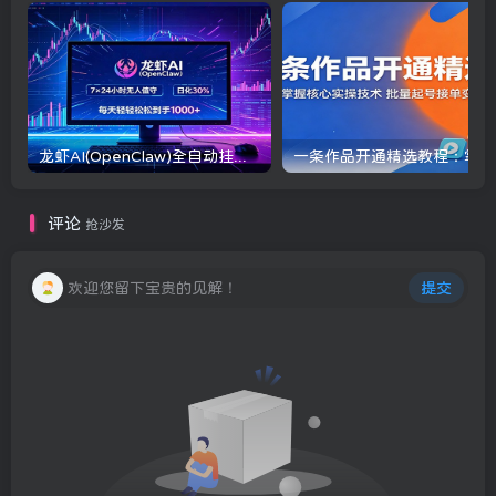
龙虾AI(OpenClaw)全自动挂机，智能操控电脑高效执行任务，每天轻松到手四位数
一条
评论
抢沙发
欢迎您留下宝贵的见解！
提交