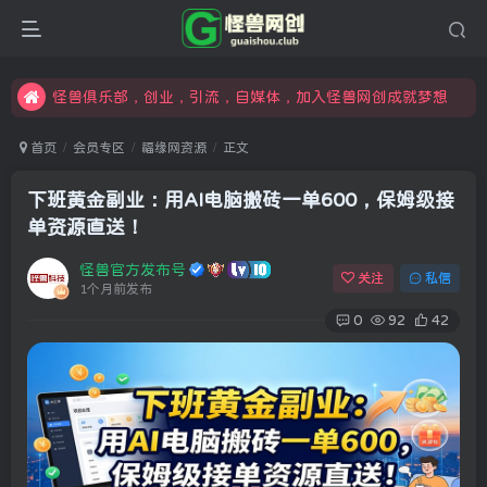
限时开通会员更享折扣，超高返佣
汇集各领域的创新者、创业者和副业经营者，共同探索创业和创新的未来
怪兽俱乐部，创业，引流，自媒体，加入怪兽网创成就梦想
首页
会员专区
福缘网资源
正文
下班黄金副业：用AI电脑搬砖一单600，保姆级接
单资源直送！
怪兽官方发布号
关注
私信
1个月前发布
0
92
42