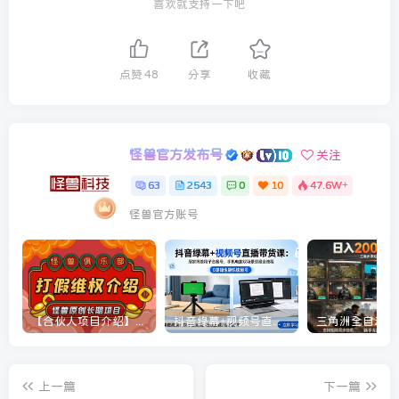
喜欢就支持一下吧
点赞
48
分享
收藏
怪兽官方发布号
关注
63
2543
0
10
47.6W+
怪兽官方账号
【合伙人项目介绍】打假维权项目介绍
抖音绿幕+视频号直播带货课：居家照着稿子念起号，手机电脑双场景搭建全流程
上一篇
下一篇