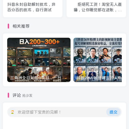
抖音永封自助解封技术，非
拒绝死工资！淘宝无人直
百分百的技术，自行测试
播，让你睡觉都在进账，实
战数据25小时卖17W，单设
备日入1k+【揭秘】
相关推荐
三角洲全自动挂G项目，一台电脑即可操作，防封稳账号，日收益300+，收益全程包回收，省心稳賺【揭秘】
评论
抢沙发
欢迎您留下宝贵的见解！
提交