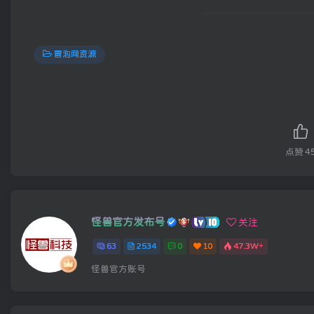
冒泡网资源
点赞
4
怪兽官方发布号
关注
63
2534
0
10
47.3W+
怪兽官方账号