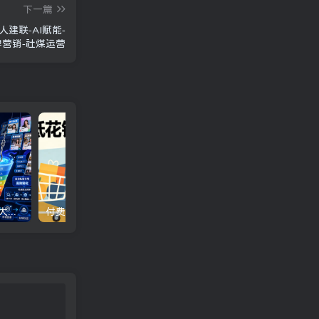
下一篇
建联-AI赋能-
牌营销-社煤运营
全域截流矩阵实战课程｜7大截流玩法+6大平台落地，素人号+行业号双布局，不要脸的截流打粉，咔咔咔的下钩子！
付费文章：降低花钱欲望的5个靠谱途径