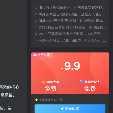
用大白话教你玩转AI，AI自媒体实操制作变现，0基础也能上手，从内容到变现
海外游戏全自动搬砖项目，全程无人值守自动运行，不用熬夜盯盘，轻松实现日入1k【揭秘】
同城IP30天特训营-更新｜拍摄剪辑+脚本文案+引流成交，打爆本地流量提升门店业绩实操教学
2026抖店运营新课｜8月更新｜不动销起店+商品卡爆发｜达人玩法+店群批量复制｜轻松玩转抖音小店全域流量
2026亚马逊实战通关特训营-2026更新，多维选品+渐进式打法+AI应用，从0到1打造盈利店铺
AI副业新风口，AI自动做单，月入3W+，附接单资源
付费资源
9.9
￥
超级会员
怪兽合伙人
高效的核心
免费
免费
口期极佳。
怪兽网创资源下载
装、选
登录购买