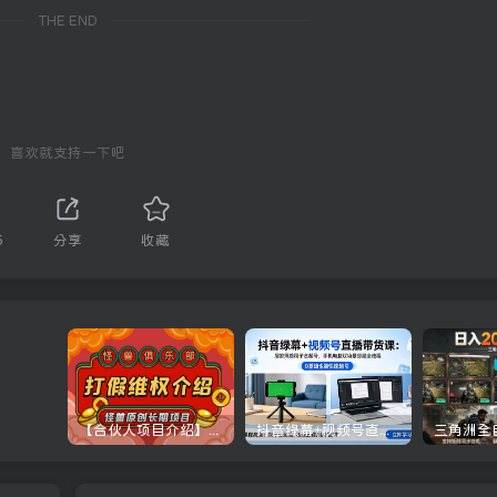
THE END
喜欢就支持一下吧
5
分享
收藏
【合伙人项目介绍】打假维权项目介绍
抖音绿幕+视频号直播带货课：居家照着稿子念起号，手机电脑双场景搭建全流程