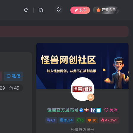
发布
开通会员
私信
89
45
怪兽官方发布号
关注
63
2534
0
10
47.3W+
怪兽官方账号