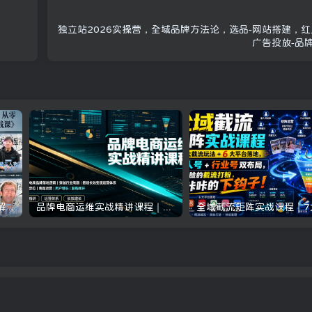
独立站2026实操营，全域品牌方法论，选品-网站搭建，红人
广告投放-品
抖音24W粉丝博主的人物志解说教学，从内容打磨到流量变现，解锁抖音伙伴计划+精选收益双份收益
品牌电商运维实战精讲课程｜吃透电商品牌落地逻辑、穿越行业周期、搭建长效变现运营体系