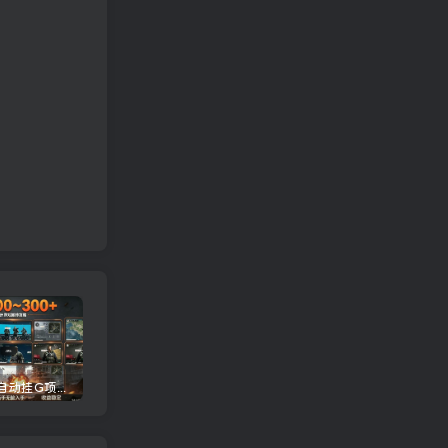
三角洲全自动挂G项目，一台电脑即可操作，防封稳账号，日收益300+，收益全程包回收，省心稳賺【揭秘】
龙虾AI(OpenClaw)全自动挂机，智能操控电脑高效执行任务，每天轻松到手四位数
一条作品开通精选教程：掌握核心实操技术，批量起号接单变现两不误