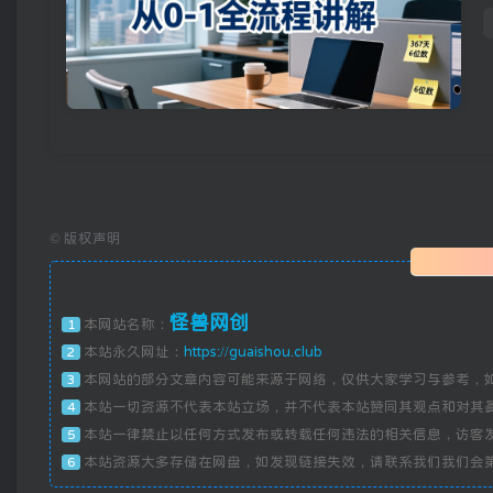
©
版权声明
怪兽网创
本网站名称：
1
本站永久网址：
https://guaishou.club
2
本网站的部分文章内容可能来源于网络，仅供大家学习与参考，
3
本站一切资源不代表本站立场，并不代表本站赞同其观点和对其
4
本站一律禁止以任何方式发布或转载任何违法的相关信息，访客
5
本站资源大多存储在网盘，如发现链接失效，请联系我们我们会
6