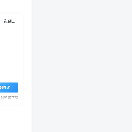
AI小红书虚拟产品实战课-更新：不用囤货不用露脸，AI搞定80%工作量，一次创作无限售卖睡后收益
录购买
网创资源下载