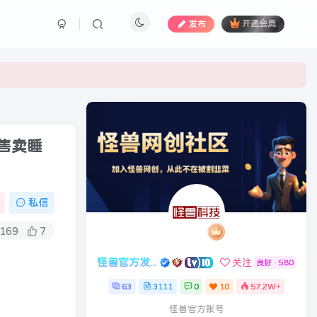
发布
开通会员
售卖睡
私信
169
7
怪兽官方发布号
关注
良好 · 580
63
3111
0
10
57.2W+
怪兽官方账号