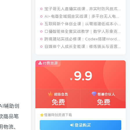
宝子哥无人直播实战课，非实时防风技术，聚焦抖音快手等平台直播带货，轻松开启直播变现之路(更新2026年08月06日)
AI+电商全域掘金实战课｜多平台无人电商玩法、AI工具落地、供应链合规、全域变现闭环全套教程
互联网新个体创业课｜从零搭建低成本小生意，商业思维+商业模式+流量实战+个人成长全闭环教程
口播智能体全套实战教学｜数字人形象克隆、声音克隆、AI视频生成、文案改写、软件配置零基础落地课
跨境建站实战必修课：Codex搭建WordPress站点，关键词外链打造谷歌流量阵地
自媒体个人成长全能课：修炼镜头与语言功底，巧用AI做内容打造个人自媒体IP
付费资源
9.9
￥
超级会员
怪兽合伙人
免费
免费
I辅助创
怪兽网创资源下载
款商品笔
登录购买
用物流、