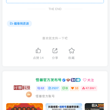
THE END
福缘网资源
喜欢就支持一下吧
点赞
14
分享
收藏
怪兽官方发布号
关注
63
2537
0
10
47.6W+
怪兽官方账号