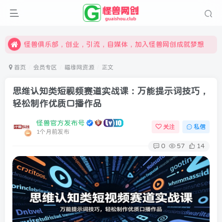
限时开通会员更享折扣，超高返佣
汇集各领域的创新者、创业者和副业经营者，共同探索创业和创新的未来
怪兽俱乐部，创业，引流，自媒体，加入怪兽网创成就梦想
首页
会员专区
福缘网资源
正文
思维认知类短视频赛道实战课：万能提示词技巧，
轻松制作优质口播作品
怪兽官方发布号
关注
私信
1个月前发布
0
57
14