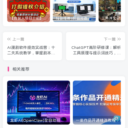
【合伙人项目介绍】打假维权项目介绍
抖音绿幕+视频号直播带货课：居家照着稿子念起号，手机电脑双场景搭建全流程
上一篇
下一篇
AI漫剧软件提效实战营：十
ChatGPT高阶研修课：解析
二天系统教学，掌握剧本创
工具原理与提示词技巧，AI
作制作变现技能
漫剧创作等多场景落地应用
相关推荐
龙虾AI(OpenClaw)全自动挂机，智能操控电脑高效执行任务，每天轻松到手四位数
一条