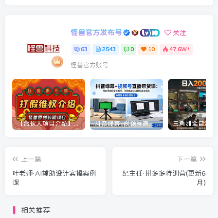
怪兽官方发布号
关注
63
2543
0
10
47.6W+
怪兽官方账号
【合伙人项目介绍】打假维权项目介绍
抖音绿幕+视频号直播带货课：居家照着稿子念起号，手机电脑双场景搭建全流程
上一篇
下一篇
叶老师·AI辅助设计实操案例
纪主任·拼多多特训营(更新6
课
月)
相关推荐