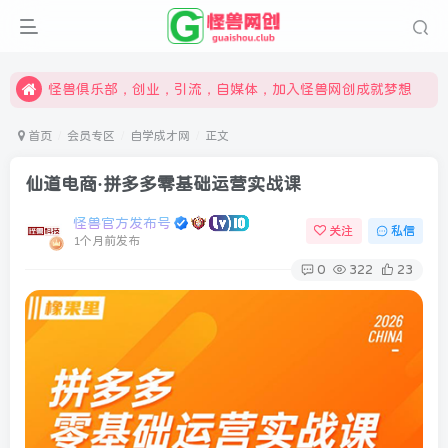
限时开通会员更享折扣，超高返佣
汇集各领域的创新者、创业者和副业经营者，共同探索创业和创新的未来
怪兽俱乐部，创业，引流，自媒体，加入怪兽网创成就梦想
首页
会员专区
自学成才网
正文
仙道电商·拼多多零基础运营实战课
怪兽官方发布号
关注
私信
1个月前发布
0
322
23