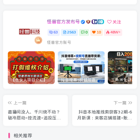
怪兽官方发布号
关注
63
2563
0
10
48W+
怪兽官方账号
【合伙人项目介绍】打假维权项目介绍
抖音绿幕+视频号直播带货课：居家照着稿子念起号，手机电脑双场景搭建全流程
上一篇
下一篇
直播间没人、千川烧不动？
抖音本地推线索获客32期-6
破冷启动+控流速+追投压
月新课：来客店铺搭建+账户
制，手把手教你拿量
冷启动+搜索广告+小风车，
告别空耗高成本
相关推荐