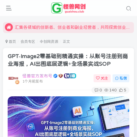
限时开通会员更享折扣，超高返佣
汇集各领域的创新者、创业者和副业经营者，共同探索创业和创新的未来
怪兽俱乐部，创业，引流，自媒体，加入怪兽网创成就梦想
首页
会员专区
中创网资源
正文
GPT-Image2零基础到精通实操：从账号注册到商
业海报，AI出图底层逻辑+全场景实战SOP
怪兽官方发布号
关注
私信
1个月前发布
0
140
5