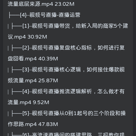
流量底层来源.mp4 23.02M
├──{4}–视频号直播-直播运营
| ├──[1]–视频号直播带货，给新入局的商家5个建
议.mp4 30.92M
| ├──[2]–视频号直播复盘核心指标，如何进行复
盘回看.mp4 40.39M
| ├──[3]–视频号直播核心逻辑，如何接住爆款视
频流量.mp4 25.87M
| ├──[4]–视频号直播推流逻辑解析，怎么做才有
流量.mp4 9.52M
| ├──[5]–视频号直播从0到1起号的三个阶段和操
作思路.mp4 47.83M
| ├──[6]–高流速直播间的搭建思路，三招教你提