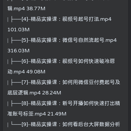
辑.mp4 38.77M
| ├──[4]–精品实操课：视频号起号打法.mp4
101.03M
| ├──[5]–精品实操课：微信号自然流起号.mp4
316.03M
| ├──[6]–精品实操课：视频号如何快速破冷启
动.mp4 49.08M
| ├──[7]–精品实操课：如何用微信豆付费起号及
底层逻辑.mp4 28.24M
| ├──[8]–精品实操课：新号开播如何快速打出精
准账号标签.mp4 21.49M
| └──[9]–精品实操课：如何看后台大屏数据分析