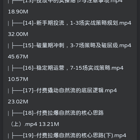
| ├──[13]–投放中的实操细节与注意事项.mp4
18.90M
| ├──[14]–新手期投流，1-3场实战策略规划.mp4
32.00M
| ├──[15]–破量期冲刺，3-7场策略及破层级.mp4
45.67M
| ├──[16]–稳定期运营，7-15场实战策略.mp4
10.57M
| ├──[17]–付费撬动自然流的底层逻辑.mp4
23.02M
| ├──[18]–付费拉爆自然流的核心思路
（上）.mp4 13.21M
| ├──[19]–付费拉爆自然流的核心思路(下).mp4