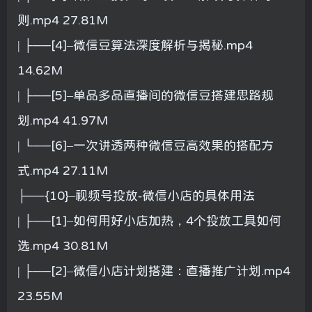
则.mp4 27.81M
| ├──[4]–微信豆算法深度解析与揭秘.mp4
14.62M
| ├──[5]–单品多品直播间的微信豆搭建思路规
划.mp4 41.97M
| └──[6]–一次讲透两种微信豆高效果的搭配方
式.mp4 27.11M
├──{10}–视频号投放-微信小店的具体用法
| ├──[1]–如何用好小店加热，4个投放工具如何
选.mp4 30.81M
| ├──[2]–微信小店计划搭建：直播推广计划.mp4
23.55M