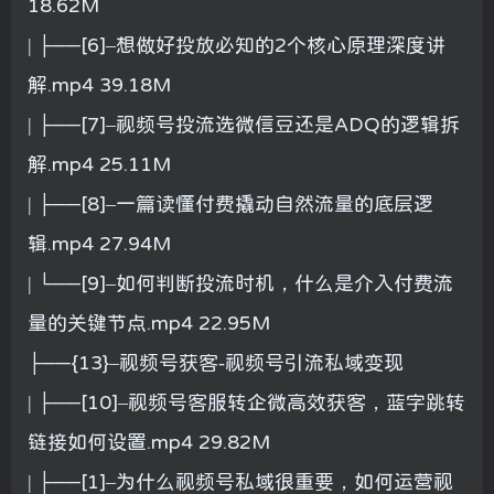
18.62M
| ├──[6]–想做好投放必知的2个核心原理深度讲
解.mp4 39.18M
| ├──[7]–视频号投流选微信豆还是ADQ的逻辑拆
解.mp4 25.11M
| ├──[8]–一篇读懂付费撬动自然流量的底层逻
辑.mp4 27.94M
| └──[9]–如何判断投流时机，什么是介入付费流
量的关键节点.mp4 22.95M
├──{13}–视频号获客-视频号引流私域变现
| ├──[10]–视频号客服转企微高效获客，蓝字跳转
链接如何设置.mp4 29.82M
| ├──[1]–为什么视频号私域很重要，如何运营视