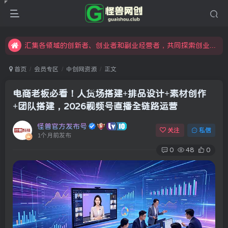
限时开通会员更享折扣，超高返佣
汇集各领域的创新者、创业者和副业经营者，共同探索创业和创新的未来
怪兽俱乐部，创业，引流，自媒体，加入怪兽网创成就梦想
首页
会员专区
中创网资源
正文
电商老板必看！人货场搭建+排品设计+素材创作
+团队搭建，2026视频号直播全链路运营
怪兽官方发布号
关注
私信
1个月前发布
0
48
0