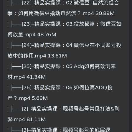
| ├──[22]–精品实操课：02.微信豆+自然流组合
拳：如何用微信豆撬动自然流？.mp4 30.89M
| ├──[23]–精品实操课：03.投放秘籍：微信豆如
何放量.mp4 48.76M
| ├──[24]–精品实操课：04.微信豆在不同账号投
放中的作用.mp4 13.61M
| ├──[25]–精品实操课：05.Adq如何高效测素
材.mp4 41.34M
| ├──[26]–精品实操课：06.如何拉高ADQ投
产？.mp4 5.69M
| ├──[2]–精品实操课：视频号起号常见打法&利
弊.mp4 81.11M
| ├──[3]–精品实操课：视频号起号的底层逻