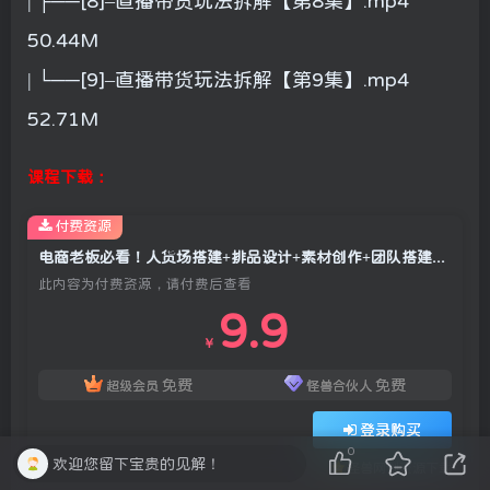
| ├──[8]–直播带货玩法拆解【第8集】.mp4
50.44M
| └──[9]–直播带货玩法拆解【第9集】.mp4
52.71M
课程下载：
付费资源
电商老板必看！人货场搭建+排品设计+素材创作+团队搭建，2026视频号直播全链路运营
此内容为付费资源，请付费后查看
9.9
￥
免费
免费
超级会员
怪兽合伙人
登录购买
0
欢迎您留下宝贵的见解！
怪兽网创资源下载