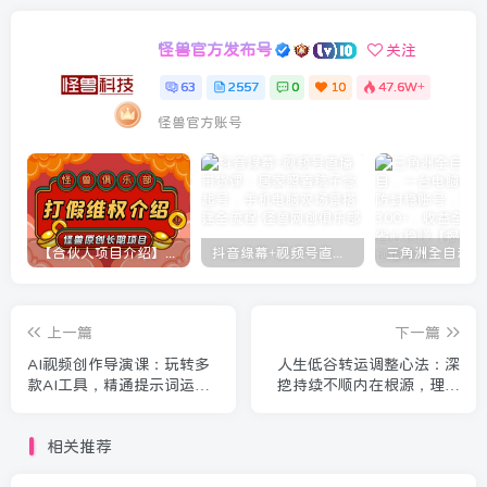
怪兽官方发布号
关注
63
2557
0
10
47.6W+
怪兽官方账号
【合伙人项目介绍】打假维权项目介绍
抖音绿幕+视频号直播带货课：居家照着稿子念起号，手机电脑双场景搭建全流程
上一篇
下一篇
AI视频创作导演课：玩转多
人生低谷转运调整心法：深
款AI工具，精通提示词运用
挖持续不顺内在根源，理顺
完成MV制作与视频优化
自身核心要素下半年扭转运
势
相关推荐