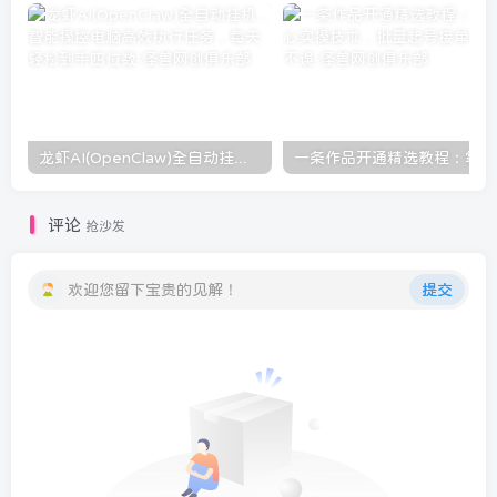
龙虾AI(OpenClaw)全自动挂机，智能操控电脑高效执行任务，每天轻松到手四位数
一条
评论
抢沙发
欢迎您留下宝贵的见解！
提交