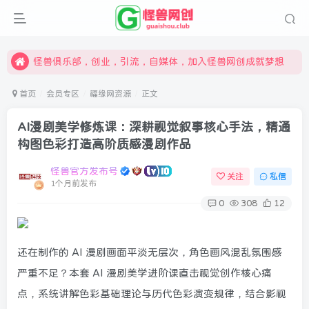
限时开通会员更享折扣，超高返佣
汇集各领域的创新者、创业者和副业经营者，共同探索创业和创新的未来
怪兽俱乐部，创业，引流，自媒体，加入怪兽网创成就梦想
首页
会员专区
福缘网资源
正文
AI漫剧美学修炼课：深耕视觉叙事核心手法，精通
构图色彩打造高阶质感漫剧作品
怪兽官方发布号
关注
私信
1个月前发布
0
308
12
还在制作的 AI 漫剧画面平淡无层次，角色画风混乱氛围感
严重不足？本套 AI 漫剧美学进阶课直击视觉创作核心痛
点，系统讲解色彩基础理论与历代色彩演变规律，结合影视