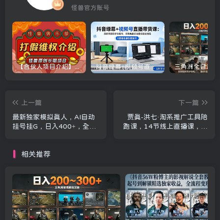
怪兽官方账号
【合伙人项目介绍】打假维权项目介绍
抖音绿幕+视频号直播带货课：居家照着稿子念起号，手机电脑双场景搭建全流程
上一篇
下一篇
最新独家模拟真人，AI自动
贾真-洪七·淘系推广工具陪
挂号挂G，日入400+，全程
跑课，14节线上直播课，全
全自动运行，无需人工【揭
面讲解淘系付费推广
秘】
相关推荐