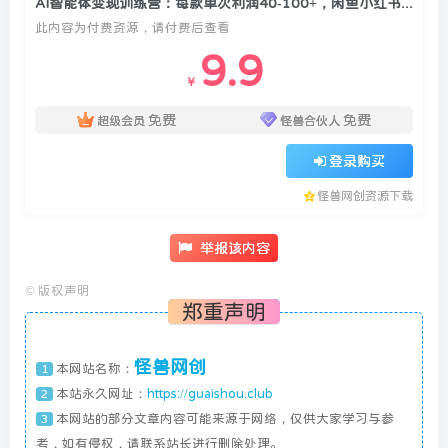
AI智能体变现训练营：每款单次利润40-100+，闲鱼小红书公众号多平台分发，月赚10000+
此内容为付费资源，请付费后查看
9.9
￥
免费
免费
超级会员
怪兽合伙人
登录购买
怪兽网创资源下载
举报该内容
©
版权声明
郑重声明
怪兽网创
本网站名称：
1
本站永久网址：
https://guaishou.club
2
本网站的部分文章内容可能来源于网络，仅供大家学习与参
3
考，如有侵权，请联系站长进行删除处理。