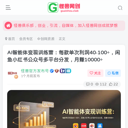
限时开通会员更享折扣，超高返佣
汇集各领域的创新者、创业者和副业经营者，共同探索创业和创新的未来
怪兽俱乐部，创业，引流，自媒体，加入怪兽网创成就梦想
首页
会员专区
中创网资源
正文
AI智能体变现训练营：每款单次利润40-100+，闲
鱼小红书公众号多平台分发，月赚10000+
怪兽官方发布号
关注
私信
1个月前发布
0
112
22