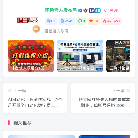
怪兽官方发布号
关注
63
2545
0
10
47.6W+
怪兽官方账号
【合伙人项目介绍】打假维权项目介绍
抖音绿幕+视频号直播带货课：居家照着稿子念起号，手机电脑双场景搭建全流程
上一篇
下一篇
AI自动化工程全栈实战：2个
各大网红争先入局的零成本
月开发全自动化数字员工，
副业，单账号日赚 300 以
大模型+工作流+RPA+部署
上，多号矩阵可放大，模式
一站式掌握
合规长久稳定！
相关推荐