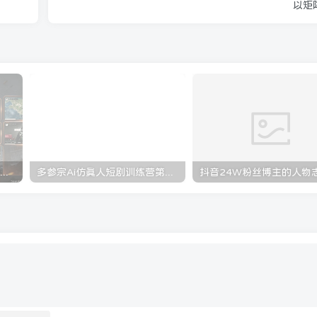
以矩
三角洲全自动挂G项目，一台电脑即可操作，防封稳账号，日收益300+，收益全程包回收，省心稳賺【揭秘】
多参宗Ai仿真人短剧训练营第四期，全流程落地，新手也能做爆款短剧，稳稳抓住风口红利