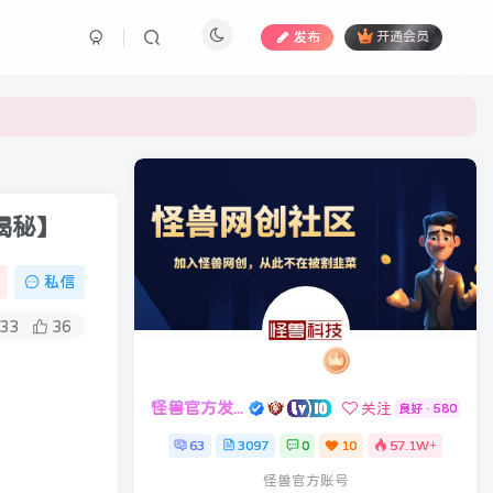
发布
开通会员
揭秘】
私信
33
36
怪兽官方发布号
关注
良好 · 580
63
3097
0
10
57.1W+
怪兽官方账号