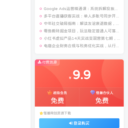
Google Ads运营精通课：系统拆解投放全流程，优化账户提升广告投产回报率
多平台直播获客实战：单人多账号同步开播，一份时间撬动多渠道精准流量
中年社交破局指南：解读友谊衰退数据，理清35岁后难交真心朋友的根源
零撸搬砖掘金项目，玩法稳定普通人可落地的长期副业，月收益轻松10000+
小红书虚拟产品14天实战变现营第七期，打通从选品、原创产品、内容引流到多渠道成交全链路
电商企业财务合规与税务优化实战，从行业合规大势切入，系统梳理增值税、企业所得税、个税等全税种要点
付费资源
9.9
￥
超级会员
怪兽合伙人
免费
免费
怪兽网创资源下载
登录购买