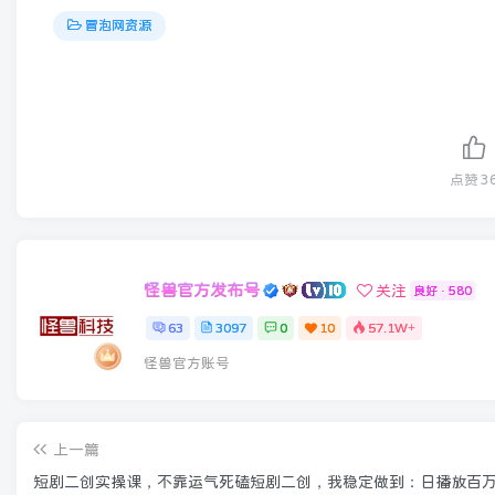
冒泡网资源
点赞
3
怪兽官方发布号
关注
良好 · 580
63
3097
0
10
57.1W+
怪兽官方账号
上一篇
短剧二创实操课，不靠运气死磕短剧二创，我稳定做到：日播放百