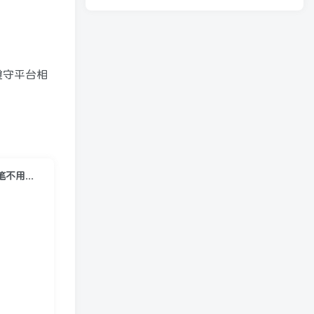
遵守平台相
小白副业首选：AI代写月入1-3W，附保姆级工具指令+接单渠道，不用文笔不用引流【揭秘】