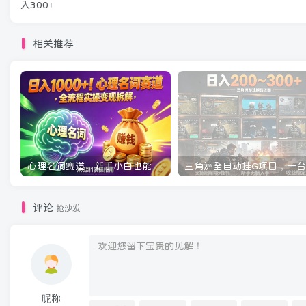
入300+
相关推荐
心理名词赛道，新手小白也能做，全流程项目拆解，单日变现1k+
评论
抢沙发
昵称