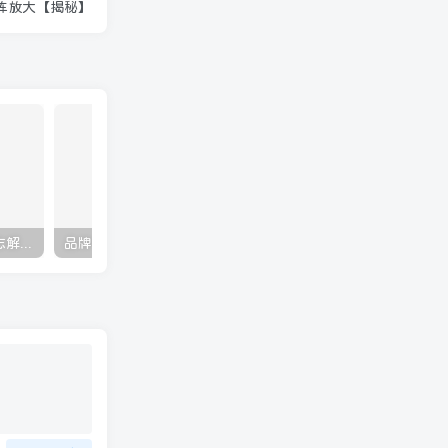
阵放大【揭秘】
抖音24W粉丝博主的人物志解说教学，从内容打磨到流量变现，解锁抖音伙伴计划+精选收益双份收益
品牌电商运维实战精讲课程｜吃透电商品牌落地逻辑、穿越行业周期、搭建长效变现运营体系