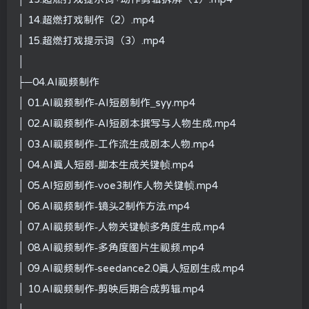
│ 14.超燃打戏制作（2）.mp4
│ 15.超燃打戏提示词（3）.mp4
│
├─04.AI视频制作
│ 01.AI视频制作-AI短剧制作_syy.mp4
│ 02.AI视频制作-AI短剧本撰写与人物生成.mp4
│ 03.AI视频制作-工作流生成剧本人物.mp4
│ 04.AI真人短剧-脚本生成关键帧.mp4
│ 05.AI短剧制作-voe3制作人物关键帧.mp4
│ 06.AI视频制作-镜头2制作方法.mp4
│ 07.AI视频制作-人物关键帧多角度生成.mp4
│ 08.AI视频制作-多角度图片生视频.mp4
│ 09.AI视频制作-seedance2.0真人短剧生成.mp4
│ 10.AI视频制作-剪映后期合成剪辑.mp4