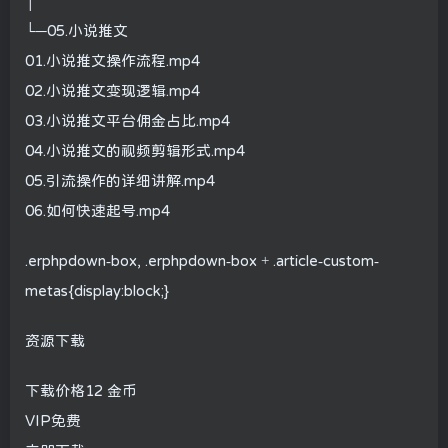
│
└─05.小说推文
01.小说推文操作流程.mp4
02.小说推文变现逻辑.mp4
03.小说推文平台佣金占比.mp4
04.小说推文的视频剪辑形式.mp4
05.引流操作的详细讲解.mp4
06.如何快速起号.mp4
.erphpdown-box, .erphpdown-box + .article-custom-
metas{display:block;}
资源下载
下载价格
12
金币
VIP免费