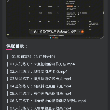
课程目录：
├─01.剪辑实战（入门到进阶）
│ 01.入门练习：卡点抽帧的制作方法.mp4
│ 02.入门练习：视频变照片卡点.mp4
│ 03.进阶练习：镜头快速切换卡点.mp4
│ 04.进阶练习：视频抖动变色卡点.mp4
│ 05.入门练习：画中画的基础用法.mp4
│ 06.入门练习：抖音超火的抠像回忆杀玩法.mp4
│ 07.入门练习：人物单独显示效果.mp4