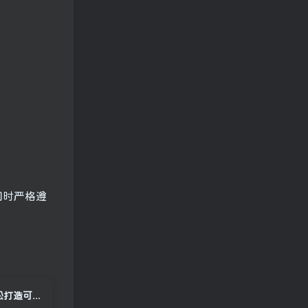
同时严格遵
低门槛玩转AI漫剧创作，全流程技法手把手教学，搭配多款热门工具，轻松打造可变现优质作品