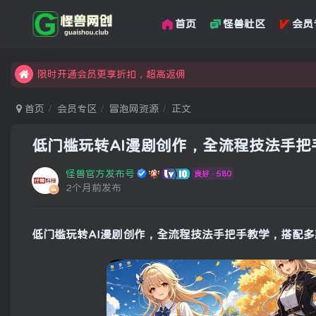
首页
怪兽社区
会员
汇集各领域的创新者、创业者和副业经营者，共同探索创业和创
怪兽俱乐部，创业，引流，自媒体，加入怪兽网创成就梦想
限时开通会员更享折扣，超高返佣
汇集各领域的创新者、创业者和副业经营者，共同探索创业和创
首页
会员专区
冒泡网资源
正文
怪兽俱乐部，创业，引流，自媒体，加入怪兽网创成就梦想
低门槛玩转AI漫剧创作，全流程技法手
怪兽官方发布号
良好 · 580
2个月前发布
低门槛玩转AI漫剧创作，全流程技法手把手教学，搭配