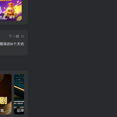
心理名词赛道，新手小白也能做，全流程项目拆解，单日变现1k+
三角洲全自动挂G项目，一台电脑即可操作，防封稳账号，日收益300+，收益全程包回收，省心稳賺【揭秘】
龙虾AI(OpenClaw)全自动挂机，智能操控电脑高效执行任务，每天轻松到手四位数
下一篇
易踩的6个天坑
多参宗Ai仿真人短剧训练营第四期，全流程落地，新手也能做爆款短剧，稳稳抓住风口红利
品牌电商运维实战精讲课程｜吃透电商品牌落地逻辑、穿越行业周期、搭建长效变现运营体系