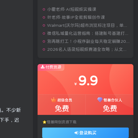
小霍老师·AI短视频实操课
叶老师·故事IP全能剪辑创作课
Walmart(沃尔玛)超市浏览标注项目，单账号日收益20+单电脑日收益可达800+带分佣机制【揭秘】
微信私域量化运营指南：搭建账号基建打造热号，脱敏风控规避运营各类高危风险
别再瞎打工！小程序副业每天稳定躺赚200+
2026名人语录短视频赛道全攻略；从文案撰写到声音克隆部署，系统掌握涨粉变现双赢制作技术
付费资源
9.9
￥
超级会员
怪兽合伙人
免费
免费
道。不少新
下手，迟
怪兽网创资源下载
登录购买