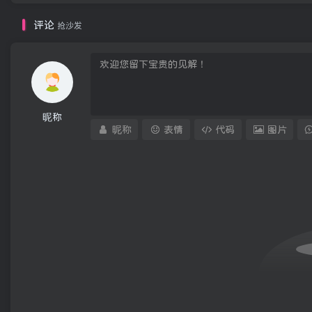
评论
抢沙发
昵称
昵称
表情
代码
图片