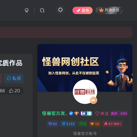
发布
开通会员
优质作品
私信
86
20
怪兽官方发布号
关注
良好 · 580
63
3133
0
10
57.9W+
怪兽官方账号