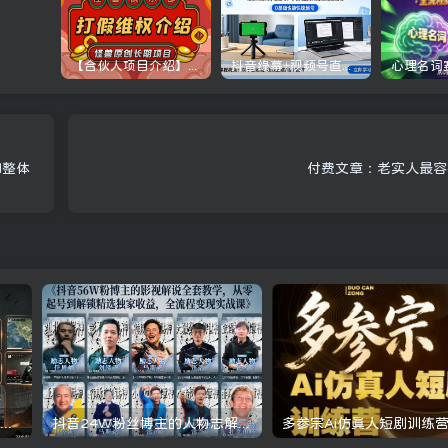
【合伙人项目介绍】打假维权项目介绍
抖音绿幕+视频号直播带货课：居家照着稿子念起号，手机电脑双场景搭建全流程
和整体
付费文章：老实人最容
三角洲全自动挂G项目，一台电脑即可操作，防封稳账号，日收益300+，收益全程包回收，省心稳賺【揭秘】
抖音24W粉丝博主的人物志解说教学，从内容打磨到流量变现，解锁抖音伙伴计划+精选收益双份收益