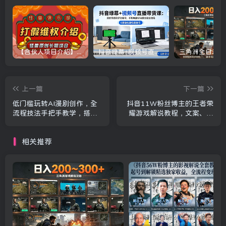
【合伙人项目介绍】打假维权项目介绍
抖音绿幕+视频号直播带货课：居家照着稿子念起号，手机电脑双场景搭建全流程
上一篇
下一篇
低门槛玩转AI漫剧创作，全
抖音11W粉丝博主的王者荣
流程技法手把手教学，搭配
耀游戏解说教程，文案、配
多款热门工具，轻松打造可
音、素材剪辑全流程，解锁
变现优质作品
伙伴计划+精选独家收益，日
相关推荐
入1k+