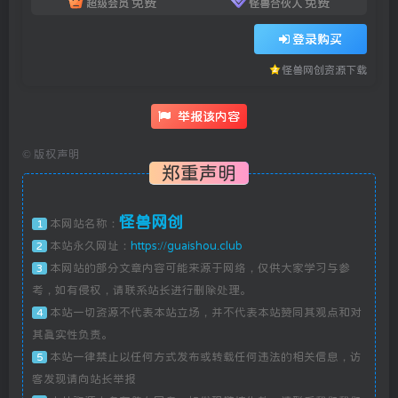
免费
免费
超级会员
怪兽合伙人
登录购买
怪兽网创资源下载
举报该内容
©
版权声明
郑重声明
怪兽网创
本网站名称：
1
本站永久网址：
https://guaishou.club
2
本网站的部分文章内容可能来源于网络，仅供大家学习与参
3
考，如有侵权，请联系站长进行删除处理。
本站一切资源不代表本站立场，并不代表本站赞同其观点和对
4
其真实性负责。
本站一律禁止以任何方式发布或转载任何违法的相关信息，访
5
客发现请向站长举报