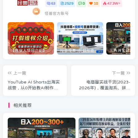
63
2529
0
10
47.3W+
怪兽官方账号
【合伙人项目介绍】打假维权项目介绍
抖音绿幕+视频号直播带货课：居家照着稿子念起号，手机电脑双场景搭建全流程
上一篇
下一篇
YouTube AI Shorts出海实
电商圈实战干货(2023-
战营，从0开始教AI制作
2026年)，覆盖淘系、拼多
Shorts，开通YPP变现，月
多、抖音、小红书等多平
入万刀，新手可复制的实操
台，助力电商人避开坑、提
相关推荐
路径
效率、稳盈利(更新5月29日)