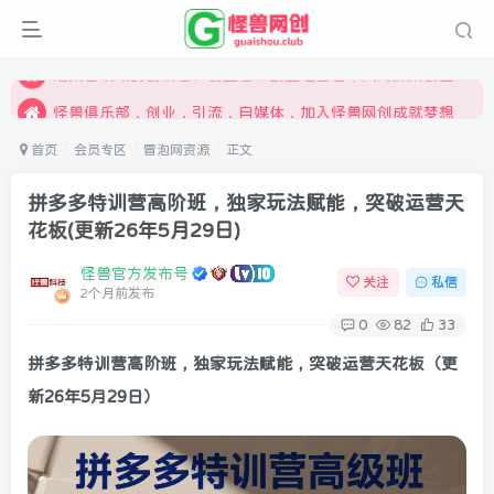
限时开通会员更享折扣，超高返佣
汇集各领域的创新者、创业者和副业经营者，共同探索创业和创新的未来
怪兽俱乐部，创业，引流，自媒体，加入怪兽网创成就梦想
首页
会员专区
冒泡网资源
正文
拼多多特训营高阶班，独家玩法赋能，突破运营天
花板(更新26年5月29日)
怪兽官方发布号
关注
私信
2个月前发布
0
82
33
拼
多多特训营高阶班
，独家玩法赋能，突破运营天花板（更
新26年5月29日）