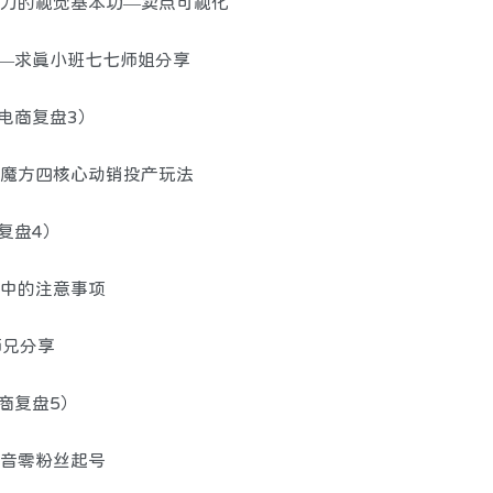
产品力的视觉基本功—卖点可视化
——求真小班七七师姐分享
真电商复盘3）
引力魔方四核心动销投产玩法
复盘4）
聘中的注意事项
师兄分享
商复盘5）
抖音零粉丝起号