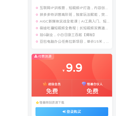
互联网IP训练营，短视频IP打造，内容创作运营
拼多多特训营高阶班，独家玩法赋能，突破运营天花板(更新260805)
AIGC新媒体实战全能课｜AI工具入门、短视频全流程制作、主流绘图软件实操、数字人商业视频落地教程
萌娃吃播短视频全教程｜长短视频双赛道实操，图文+视频零基础保姆式教学，伙伴计划-收徒-商单等多种变现方式
挂G副业，小白日賺三百起【揭秘】
豆包电脑办公任务拉新项目，单价15米，最近很多人爆单，收入好几W，转化率超高，达人闭眼冲！(更新0808)
付费资源
9.9
￥
超级会员
怪兽合伙人
免费
免费
怪兽网创资源下载
登录购买