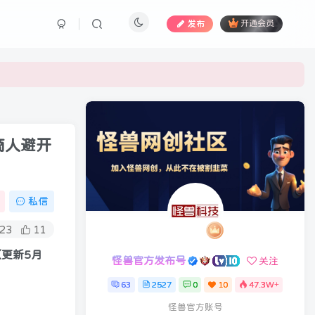
发布
开通会员
商人避开
私信
23
11
（更新5月
怪兽官方发布号
关注
63
2527
0
10
47.3W+
怪兽官方账号