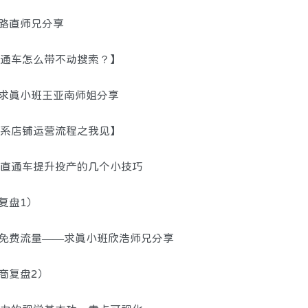
班路直师兄分享
【直通车怎么带不动搜索？】
—求真小班王亚南师姐分享
【淘系店铺运营流程之我见】
新版直通车提升投产的几个小技巧
复盘1）
得免费流量——求真小班欣浩师兄分享
商复盘2）