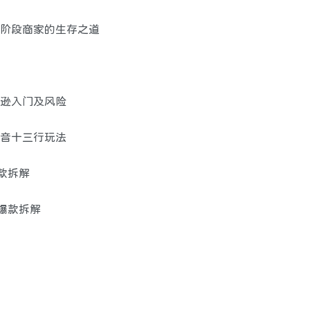
不同阶段商家的生存之道
马逊入门及风险
抖音十三行玩法
爆款拆解
包爆款拆解