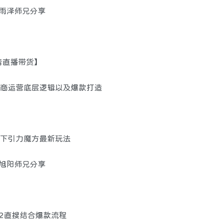
班雨泽师兄分享
抖音直播带货】
—电商运营底层逻辑以及爆款打造
疫情下引力魔方最新玩法
马旭阳师兄分享
022直搜结合爆款流程