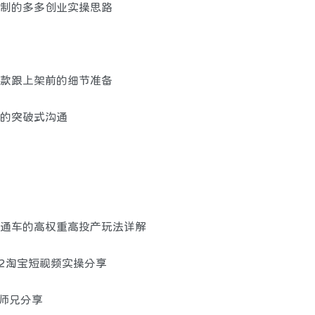
可复制的多多创业实操思路
—选款跟上架前的细节准备
服的突破式沟通
—直通车的高权重高投产玩法详解
022淘宝短视频实操分享
游师兄分享